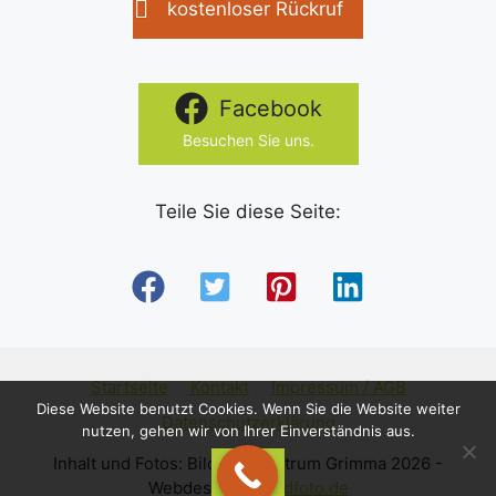
e
kostenloser Rückruf
a
u
v
n
i
Facebook
g
d
Besuchen Sie uns.
a
A
t
Teile Sie diese Seite:
n
i
s
o
n
i
c
Startseite
Kontakt
Impressum / AGB
Diese Website benutzt Cookies. Wenn Sie die Website weiter
h
Datenschutzerklärung
nutzen, gehen wir von Ihrer Einverständnis aus.
t
Inhalt und Fotos: Bildungszentrum Grimma 2026 -
OK
Webdesign:
pcundfoto.de