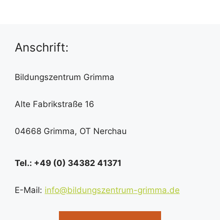
n
t
g
u
A
Anschrift:
n
n
g
Bildungszentrum Grimma
s
i
e
Alte Fabrikstraße 16
c
n
h
04668 Grimma, OT Nerchau
S
t
u
e
Tel.: +49 (0) 34382 41371
n
c
E-Mail:
info@bildungszentrum-grimma.de
-
h
N