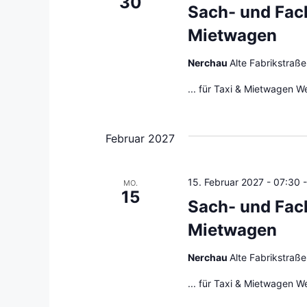
30
a
u
Sach- und Fac
c
Mietwagen
n
h
V
Nerchau
Alte Fabrikstraß
d
e
... für Taxi & Mietwagen W
r
A
a
n
n
Februar 2027
s
s
t
a
i
15. Februar 2027 - 07:30
MO.
15
l
Sach- und Fac
c
t
Mietwagen
u
h
n
Nerchau
Alte Fabrikstraß
g
t
e
... für Taxi & Mietwagen W
e
n