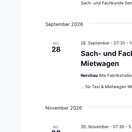
t
n
o
Sach- und Fachkunde Semin
.
r
u
t
n
September 2026
e
i
g
n
28. September - 07:30
-
1
MO.
g
28
e
Sach- und Fac
e
n
b
Mietwagen
e
S
Nerchau
Alte Fabrikstraß
n
.
u
... für Taxi & Mietwagen W
S
c
u
c
November 2026
h
h
e
e
30. November - 07:30
-
5
n
MO.