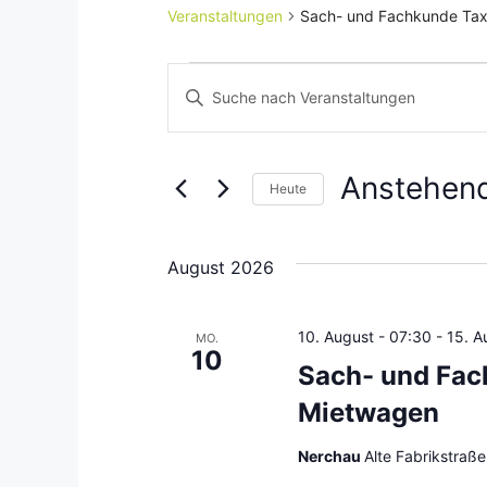
Veranstaltungen
Sach- und Fachkunde Tax
Veranstaltungen
V
B
i
e
t
r
t
Anstehen
Heute
e
a
D
S
a
c
n
August 2026
t
h
s
u
l
m
ü
10. August - 07:30
-
15. A
MO.
t
10
w
s
Sach- und Fac
ä
s
a
Mietwagen
h
e
l
l
l
Nerchau
Alte Fabrikstraß
e
w