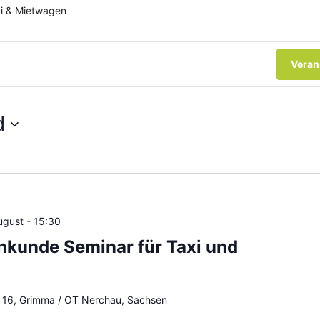
i & Mietwagen
Veran
d
ugust - 15:30
hkunde Seminar für Taxi und
e 16, Grimma / OT Nerchau, Sachsen