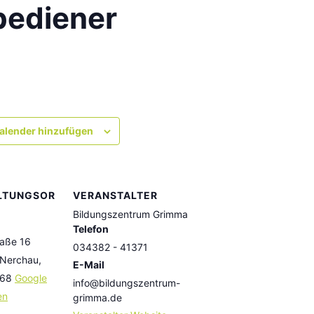
ediener
alender hinzufügen
LTUNGSOR
VERANSTALTER
Bildungszentrum Grimma
Telefon
raße 16
034382 - 41371
 Nerchau
,
E-Mail
68
Google
info@bildungszentrum-
en
grimma.de