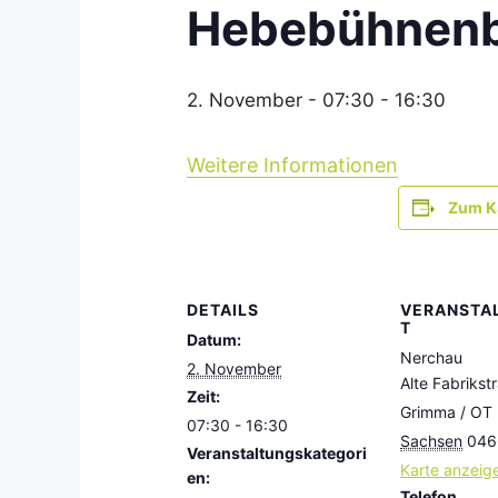
Hebebühnenb
2. November - 07:30
-
16:30
Weitere Informationen
Zum K
DETAILS
VERANSTA
T
Datum:
Nerchau
2. November
Alte Fabrikst
Zeit:
Grimma / OT
07:30 - 16:30
Sachsen
046
Veranstaltungskategori
Karte anzeig
en:
Telefon