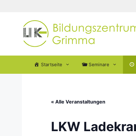
Zum
Inhalt
springen
Startseite
Seminare
« Alle Veranstaltungen
LKW Ladekran