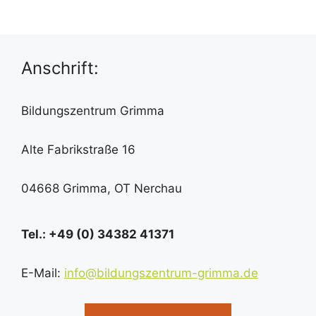
n
t
g
u
A
Anschrift:
n
n
g
Bildungszentrum Grimma
s
i
e
Alte Fabrikstraße 16
c
n
h
04668 Grimma, OT Nerchau
S
t
u
e
Tel.: +49 (0) 34382 41371
n
c
E-Mail:
info@bildungszentrum-grimma.de
-
h
N