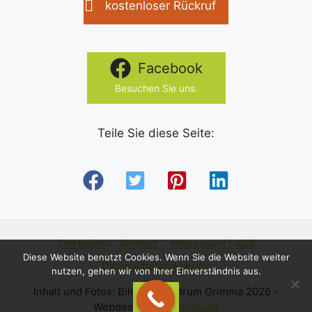
e
kostenloser Rückruf
a
u
v
n
i
Facebook
g
d
Besuchen Sie uns.
a
A
t
Teile Sie diese Seite:
n
i
s
o
n
i
c
Startseite
Kontakt
Impressum / AGB
Diese Website benutzt Cookies. Wenn Sie die Website weiter
h
Datenschutzerklärung
nutzen, gehen wir von Ihrer Einverständnis aus.
t
Inhalt und Fotos: Bildungszentrum Grimma 2026 -
OK
Webdesign:
pcundfoto.de