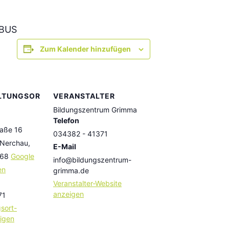
 BUS
Zum Kalender hinzufügen
LTUNGSOR
VERANSTALTER
Bildungszentrum Grimma
Telefon
raße 16
034382 - 41371
 Nerchau
,
E-Mail
68
Google
info@bildungszentrum-
en
grimma.de
Veranstalter-Website
anzeigen
71
sort-
igen