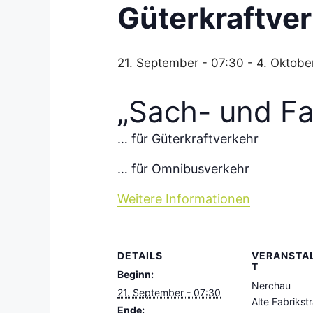
Güterkraftve
21. September - 07:30
-
4. Oktobe
„Sach- und F
… für Güterkraftverkehr
… für Omnibusverkehr
Weitere Informationen
DETAILS
VERANSTA
T
Beginn:
Nerchau
21. September - 07:30
Alte Fabrikst
Ende: