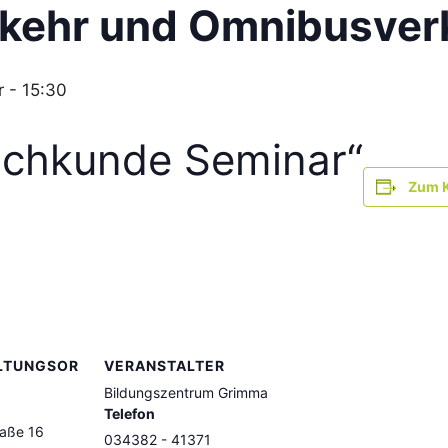
rkehr und Omnibusver
r - 15:30
achkunde Seminar“
Zum K
LTUNGSOR
VERANSTALTER
Bildungszentrum Grimma
Telefon
raße 16
034382 - 41371