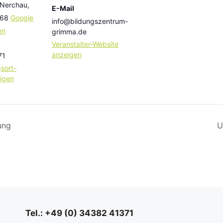
 Nerchau
,
E-Mail
68
Google
info@bildungszentrum-
en
grimma.de
Veranstalter-Website
anzeigen
71
sort-
igen
ung
U
Tel.: +49 (0) 34382 41371