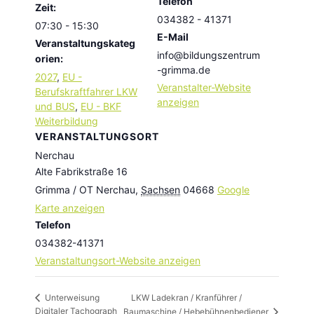
Telefon
Zeit:
034382 - 41371
07:30 - 15:30
E-Mail
Veranstaltungskateg
info@bildungszentrum
orien:
-grimma.de
2027
,
EU -
Veranstalter-Website
Berufskraftfahrer LKW
anzeigen
und BUS
,
EU - BKF
Weiterbildung
VERANSTALTUNGSORT
Nerchau
Alte Fabrikstraße 16
Grimma / OT Nerchau
,
Sachsen
04668
Google
Karte anzeigen
Telefon
034382-41371
Veranstaltungsort-Website anzeigen
LKW Ladekran / Kranführer /
Unterweisung
Digitaler Tachograph
Baumaschine / Hebebühnenbediener