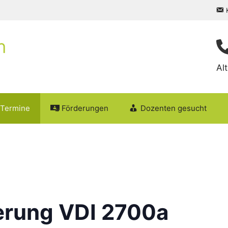
Al
Termine
Förderungen
Dozenten gesucht
erung VDI 2700a