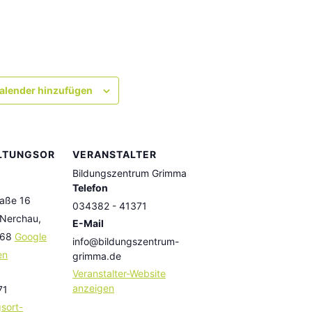
alender hinzufügen
LTUNGSOR
VERANSTALTER
Bildungszentrum Grimma
Telefon
raße 16
034382 - 41371
 Nerchau
,
E-Mail
68
Google
info@bildungszentrum-
en
grimma.de
Veranstalter-Website
anzeigen
71
sort-